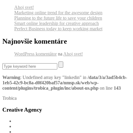
Ahoj svet!
Marketing online trend for the awesome design
Planning to the future life to save your children
Smart online leadership for creative approach
Perfect Business today to keep working market
Najnovšie komentáre
WordPress komentátor
na
Ahoj svet!
Warning
: Undefined array key "linkedin" in
/data/3/a/3ad5b4cb-
1eb5-42c9-bc8a-d0f420baf57a/nmsp.sk/web/wp-
content/plugins/trobica_plugin/inc/about-us.php
on line
143
Trobica
Creative Agency